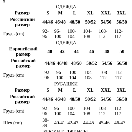
X
ОДЕЖДА
Размер
S
M
L
XL
XXL
3XL
Российский
44/46
46/48
48/50
50/52
54/56
56/58
размер
92-
96-
100-
104-
108-
112-
Грудь (cm)
96
100
104
108
112
117
ОДЕЖДА
Европейский
40
42
44
46
48
50
размер
Российский
44/46
46/48
48/50
50/52
54/56
56/58
размер
92-
96-
100-
104-
108-
112-
Грудь (cm)
96
100
104
108
112
117
РУБАШКИ
Размер
S
M
L
XL
XXL
3XL
Российский
44/46
46/48
48/50
50/52
54/56
56/58
размер
92-
96-
100-
104-
108-
112-
Грудь (cm)
96
100
104
108
112
117
38-
Шея (cm)
40-41
42-43
44-45
45-46
46-47
39
БРЮКИ И ДЖИНСЫ