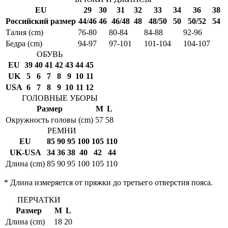
EU
29
30
31
32
33
34
36
38
Российский размер
44/46
46
46/48
48
48/50
50
50/52
54
Талия (cm)
76-80
80-84
84-88
92-96
Бедра (cm)
94-97
97-101
101-104
104-107
ОБУВЬ
EU
39
40
41
42
43
44
45
UK
5
6
7
8
9
10
11
USA
6
7
8
9
10
11
12
ГОЛОВНЫЕ УБОРЫ
Размер
M
L
Окружность головы (cm)
57
58
РЕМНИ
EU
85
90
95
100
105
110
UK-USA
34
36
38
40
42
44
Длина (cm)
85
90
95
100
105
110
* Длина измеряется от пряжки до третьего отверстия пояса.
ПЕРЧАТКИ
Размер
M
L
Длина (cm)
18
20