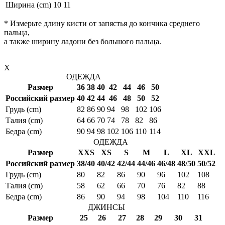
Ширина (cm)
10
11
* Измерьте длину кисти от запястья до кончика среднего
пальца,
а также ширину ладони без большого пальца.
X
ОДЕЖДА
Размер
36
38
40
42
44
46
50
Российский размер
40
42
44
46
48
50
52
Грудь (cm)
82
86
90
94
98
102
106
Талия (cm)
64
66
70
74
78
82
86
Бедра (cm)
90
94
98
102
106
110
114
ОДЕЖДА
Размер
XXS
XS
S
M
L
XL
XXL
Российский размер
38/40
40/42
42/44
44/46
46/48
48/50
50/52
Грудь (cm)
80
82
86
90
96
102
108
Талия (cm)
58
62
66
70
76
82
88
Бедра (cm)
86
90
94
98
104
110
116
ДЖИНСЫ
Размер
25
26
27
28
29
30
31