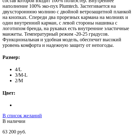
состав которой входит 100% полиэстер. Внутреннее
наполнение 100% эко-пух Plumtech. Застегивается на
двухстороннюю молнию с двойной ветрозащитной планкой
на кнопках. Спереди два прорезных кармана на молниях и
один внутренний карман, с левой стороны нашивка с
логотипом бренда, на рукавах есть внутренние эластичные
манжеты. Температурный режим -20-25 градусов.
Функциональная и удобная модель, обеспечит высокий
уровень комфорта и надежную защиту от непогоды.
Размер:
4/L
3/M-L
2/M
Цвет:
В список желаний
В наличии
63 200 руб.