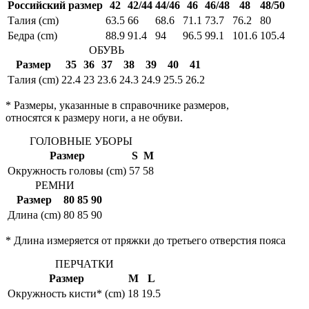
Российский размер
42
42/44
44/46
46
46/48
48
48/50
Талия (cm)
63.5
66
68.6
71.1
73.7
76.2
80
Бедра (cm)
88.9
91.4
94
96.5
99.1
101.6
105.4
ОБУВЬ
Размер
35
36
37
38
39
40
41
Талия (cm)
22.4
23
23.6
24.3
24.9
25.5
26.2
* Размеры, указанные в справочнике размеров,
относятся к размеру ноги, а не обуви.
ГОЛОВНЫЕ УБОРЫ
Размер
S
M
Окружность головы (cm)
57
58
РЕМНИ
Размер
80
85
90
Длина (cm)
80
85
90
* Длина измеряется от пряжки до третьего отверстия пояса
ПЕРЧАТКИ
Размер
M
L
Окружность кисти* (cm)
18
19.5