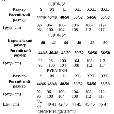
ОДЕЖДА
Размер
S
M
L
XL
XXL
3XL
Российский
44/46
46/48
48/50
50/52
54/56
56/58
размер
92-
96-
100-
104-
108-
112-
Грудь (cm)
96
100
104
108
112
117
ОДЕЖДА
Европейский
40
42
44
46
48
50
размер
Российский
44/46
46/48
48/50
50/52
54/56
56/58
размер
92-
96-
100-
104-
108-
112-
Грудь (cm)
96
100
104
108
112
117
РУБАШКИ
Размер
S
M
L
XL
XXL
3XL
Российский
44/46
46/48
48/50
50/52
54/56
56/58
размер
92-
96-
100-
104-
108-
112-
Грудь (cm)
96
100
104
108
112
117
38-
Шея (cm)
40-41
42-43
44-45
45-46
46-47
39
БРЮКИ И ДЖИНСЫ