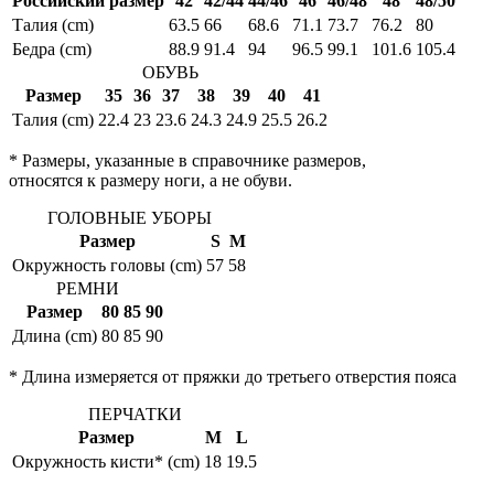
Российский размер
42
42/44
44/46
46
46/48
48
48/50
Талия (cm)
63.5
66
68.6
71.1
73.7
76.2
80
Бедра (cm)
88.9
91.4
94
96.5
99.1
101.6
105.4
ОБУВЬ
Размер
35
36
37
38
39
40
41
Талия (cm)
22.4
23
23.6
24.3
24.9
25.5
26.2
* Размеры, указанные в справочнике размеров,
относятся к размеру ноги, а не обуви.
ГОЛОВНЫЕ УБОРЫ
Размер
S
M
Окружность головы (cm)
57
58
РЕМНИ
Размер
80
85
90
Длина (cm)
80
85
90
* Длина измеряется от пряжки до третьего отверстия пояса
ПЕРЧАТКИ
Размер
M
L
Окружность кисти* (cm)
18
19.5