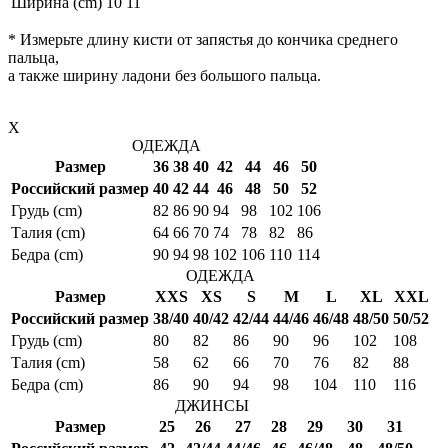
Ширина (cm)
10
11
* Измерьте длину кисти от запястья до кончика среднего
пальца,
а также ширину ладони без большого пальца.
X
ОДЕЖДА
Размер
36
38
40
42
44
46
50
Российский размер
40
42
44
46
48
50
52
Грудь (cm)
82
86
90
94
98
102
106
Талия (cm)
64
66
70
74
78
82
86
Бедра (cm)
90
94
98
102
106
110
114
ОДЕЖДА
Размер
XXS
XS
S
M
L
XL
XXL
Российский размер
38/40
40/42
42/44
44/46
46/48
48/50
50/52
Грудь (cm)
80
82
86
90
96
102
108
Талия (cm)
58
62
66
70
76
82
88
Бедра (cm)
86
90
94
98
104
110
116
ДЖИНСЫ
Размер
25
26
27
28
29
30
31