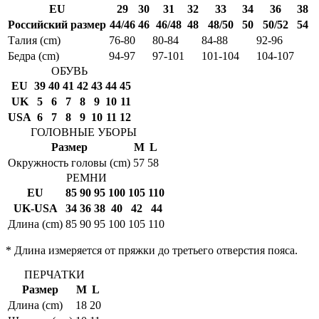
EU
29
30
31
32
33
34
36
38
Российский размер
44/46
46
46/48
48
48/50
50
50/52
54
Талия (cm)
76-80
80-84
84-88
92-96
Бедра (cm)
94-97
97-101
101-104
104-107
ОБУВЬ
EU
39
40
41
42
43
44
45
UK
5
6
7
8
9
10
11
USA
6
7
8
9
10
11
12
ГОЛОВНЫЕ УБОРЫ
Размер
M
L
Окружность головы (cm)
57
58
РЕМНИ
EU
85
90
95
100
105
110
UK-USA
34
36
38
40
42
44
Длина (cm)
85
90
95
100
105
110
* Длина измеряется от пряжки до третьего отверстия пояса.
ПЕРЧАТКИ
Размер
M
L
Длина (cm)
18
20