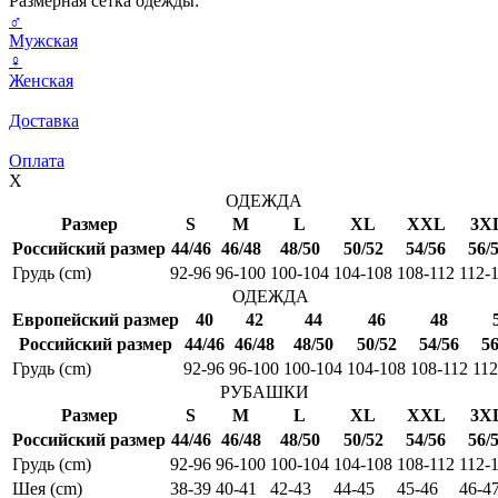
Размерная сетка одежды:
♂
Мужская
♀
Женская
Доставка
Оплата
X
ОДЕЖДА
Размер
S
M
L
XL
XXL
3X
Российский размер
44/46
46/48
48/50
50/52
54/56
56/
Грудь (cm)
92-96
96-100
100-104
104-108
108-112
112-
ОДЕЖДА
Европейский размер
40
42
44
46
48
Российский размер
44/46
46/48
48/50
50/52
54/56
56
Грудь (cm)
92-96
96-100
100-104
104-108
108-112
112
РУБАШКИ
Размер
S
M
L
XL
XXL
3X
Российский размер
44/46
46/48
48/50
50/52
54/56
56/
Грудь (cm)
92-96
96-100
100-104
104-108
108-112
112-
Шея (cm)
38-39
40-41
42-43
44-45
45-46
46-4