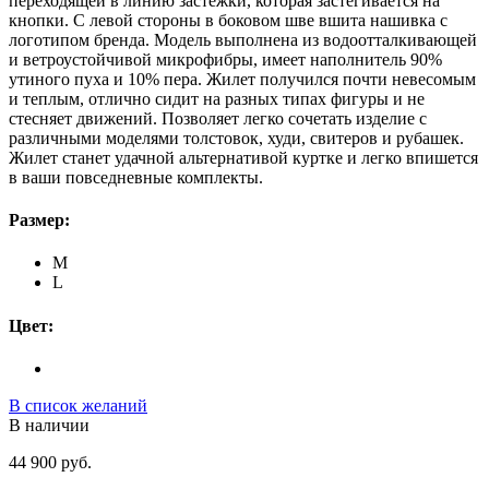
переходящей в линию застежки, которая застегивается на
кнопки. С левой стороны в боковом шве вшита нашивка с
логотипом бренда. Модель выполнена из водоотталкивающей
и ветроустойчивой микрофибры, имеет наполнитель 90%
утиного пуха и 10% пера. Жилет получился почти невесомым
и теплым, отлично сидит на разных типах фигуры и не
стесняет движений. Позволяет легко сочетать изделие с
различными моделями толстовок, худи, свитеров и рубашек.
Жилет станет удачной альтернативой куртке и легко впишется
в ваши повседневные комплекты.
Размер:
M
L
Цвет:
В список желаний
В наличии
44 900 руб.