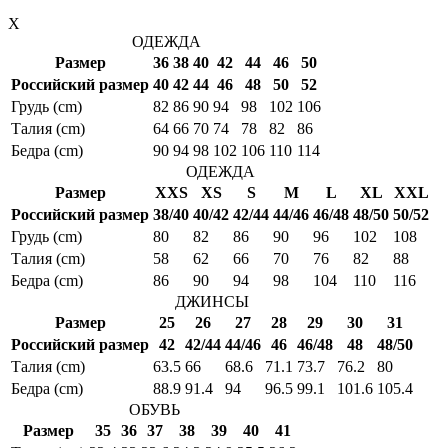
X
ОДЕЖДА
Размер
36
38
40
42
44
46
50
Российский размер
40
42
44
46
48
50
52
Грудь (cm)
82
86
90
94
98
102
106
Талия (cm)
64
66
70
74
78
82
86
Бедра (cm)
90
94
98
102
106
110
114
ОДЕЖДА
Размер
XXS
XS
S
M
L
XL
XXL
Российский размер
38/40
40/42
42/44
44/46
46/48
48/50
50/52
Грудь (cm)
80
82
86
90
96
102
108
Талия (cm)
58
62
66
70
76
82
88
Бедра (cm)
86
90
94
98
104
110
116
ДЖИНСЫ
Размер
25
26
27
28
29
30
31
Российский размер
42
42/44
44/46
46
46/48
48
48/50
Талия (cm)
63.5
66
68.6
71.1
73.7
76.2
80
Бедра (cm)
88.9
91.4
94
96.5
99.1
101.6
105.4
ОБУВЬ
Размер
35
36
37
38
39
40
41