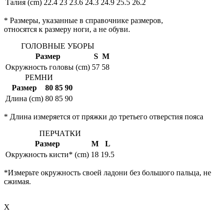
Талия (cm)
22.4
23
23.6
24.3
24.9
25.5
26.2
* Размеры, указанные в справочнике размеров,
относятся к размеру ноги, а не обуви.
ГОЛОВНЫЕ УБОРЫ
Размер
S
M
Окружность головы (cm)
57
58
РЕМНИ
Размер
80
85
90
Длина (cm)
80
85
90
* Длина измеряется от пряжки до третьего отверстия пояса
ПЕРЧАТКИ
Размер
M
L
Окружность кисти* (cm)
18
19.5
*Измерьте окружность своей ладони без большого пальца, не
сжимая.
X