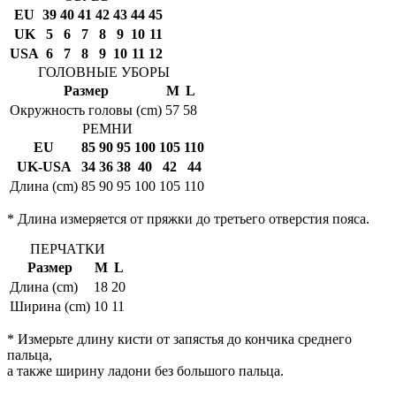
EU
39
40
41
42
43
44
45
UK
5
6
7
8
9
10
11
USA
6
7
8
9
10
11
12
ГОЛОВНЫЕ УБОРЫ
Размер
M
L
Окружность головы (cm)
57
58
РЕМНИ
EU
85
90
95
100
105
110
UK-USA
34
36
38
40
42
44
Длина (cm)
85
90
95
100
105
110
* Длина измеряется от пряжки до третьего отверстия пояса.
ПЕРЧАТКИ
Размер
M
L
Длина (cm)
18
20
Ширина (cm)
10
11
* Измерьте длину кисти от запястья до кончика среднего
пальца,
а также ширину ладони без большого пальца.