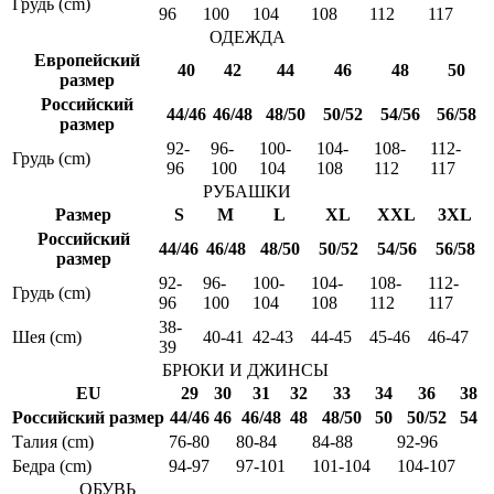
Грудь (cm)
96
100
104
108
112
117
ОДЕЖДА
Европейский
40
42
44
46
48
50
размер
Российский
44/46
46/48
48/50
50/52
54/56
56/58
размер
92-
96-
100-
104-
108-
112-
Грудь (cm)
96
100
104
108
112
117
РУБАШКИ
Размер
S
M
L
XL
XXL
3XL
Российский
44/46
46/48
48/50
50/52
54/56
56/58
размер
92-
96-
100-
104-
108-
112-
Грудь (cm)
96
100
104
108
112
117
38-
Шея (cm)
40-41
42-43
44-45
45-46
46-47
39
БРЮКИ И ДЖИНСЫ
EU
29
30
31
32
33
34
36
38
Российский размер
44/46
46
46/48
48
48/50
50
50/52
54
Талия (cm)
76-80
80-84
84-88
92-96
Бедра (cm)
94-97
97-101
101-104
104-107
ОБУВЬ