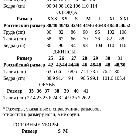
Бедра (cm)
90
94
98
102
106
110
114
ОДЕЖДА
Размер
XXS
XS
S
M
L
XL
XXL
Российский размер
38/40
40/42
42/44
44/46
46/48
48/50
50/52
Грудь (cm)
80
82
86
90
96
102
108
Талия (cm)
58
62
66
70
76
82
88
Бедра (cm)
86
90
94
98
104
110
116
ДЖИНСЫ
Размер
25
26
27
28
29
30
31
Российский размер
42
42/44
44/46
46
46/48
48
48/50
Талия (cm)
63.5
66
68.6
71.1
73.7
76.2
80
Бедра (cm)
88.9
91.4
94
96.5
99.1
101.6
105.4
ОБУВЬ
Размер
35
36
37
38
39
40
41
Талия (cm)
22.4
23
23.6
24.3
24.9
25.5
26.2
* Размеры, указанные в справочнике размеров,
относятся к размеру ноги, а не обуви.
ГОЛОВНЫЕ УБОРЫ
Размер
S
M