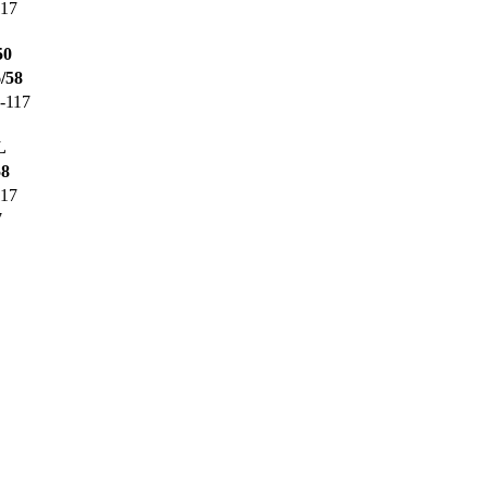
117
50
/58
-117
L
58
117
7