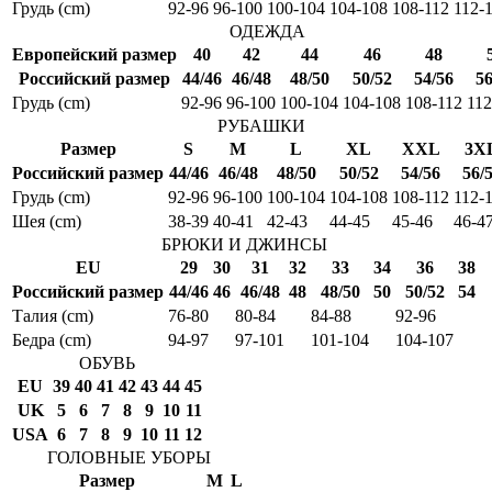
Грудь (cm)
92-96
96-100
100-104
104-108
108-112
112-
ОДЕЖДА
Европейский размер
40
42
44
46
48
Российский размер
44/46
46/48
48/50
50/52
54/56
56
Грудь (cm)
92-96
96-100
100-104
104-108
108-112
112
РУБАШКИ
Размер
S
M
L
XL
XXL
3X
Российский размер
44/46
46/48
48/50
50/52
54/56
56/
Грудь (cm)
92-96
96-100
100-104
104-108
108-112
112-
Шея (cm)
38-39
40-41
42-43
44-45
45-46
46-4
БРЮКИ И ДЖИНСЫ
EU
29
30
31
32
33
34
36
38
Российский размер
44/46
46
46/48
48
48/50
50
50/52
54
Талия (cm)
76-80
80-84
84-88
92-96
Бедра (cm)
94-97
97-101
101-104
104-107
ОБУВЬ
EU
39
40
41
42
43
44
45
UK
5
6
7
8
9
10
11
USA
6
7
8
9
10
11
12
ГОЛОВНЫЕ УБОРЫ
Размер
M
L