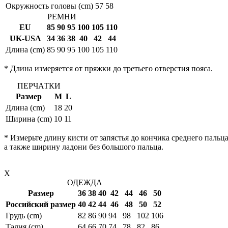
Окружность головы (cm)
57
58
РЕМНИ
EU
85
90
95
100
105
110
UK-USA
34
36
38
40
42
44
Длина (cm)
85
90
95
100
105
110
* Длина измеряется от пряжки до третьего отверстия пояса.
ПЕРЧАТКИ
Размер
M
L
Длина (cm)
18
20
Ширина (cm)
10
11
* Измерьте длину кисти от запястья до кончика среднего пальца
а также ширину ладони без большого пальца.
X
ОДЕЖДА
Размер
36
38
40
42
44
46
50
Российский размер
40
42
44
46
48
50
52
Грудь (cm)
82
86
90
94
98
102
106
Талия (cm)
64
66
70
74
78
82
86