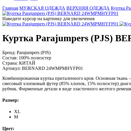
Главная
МУЖСКАЯ ОДЕЖДА
ВЕРХНЯЯ ОДЕЖДА
Куртка P
Наведите курсор на картинку для увеличения
Куртка Parajumpers (PJS)
Бренд:
Parajumpers (PJS)
Состав:
100% полиэстер
Страна:
КИТАЙ
Артикул:
BERNARD 24WMPMHYFP01
Комбинированная куртка приталенного кроя. Основная ткань 
смесовый хлопковый футер (85% хлопок, 15% полиэстер) диаг
рубчик. Фирменные детали в виде эластичного желтого ремеш
Размер:
XL
M
Цвет: