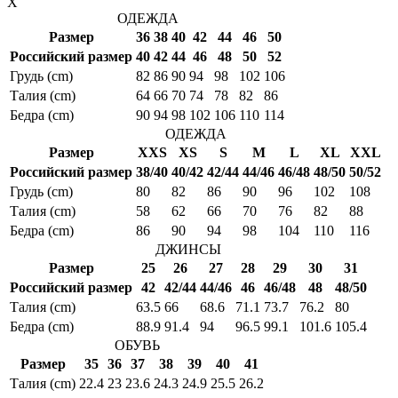
X
ОДЕЖДА
Размер
36
38
40
42
44
46
50
Российский размер
40
42
44
46
48
50
52
Грудь (cm)
82
86
90
94
98
102
106
Талия (cm)
64
66
70
74
78
82
86
Бедра (cm)
90
94
98
102
106
110
114
ОДЕЖДА
Размер
XXS
XS
S
M
L
XL
XXL
Российский размер
38/40
40/42
42/44
44/46
46/48
48/50
50/52
Грудь (cm)
80
82
86
90
96
102
108
Талия (cm)
58
62
66
70
76
82
88
Бедра (cm)
86
90
94
98
104
110
116
ДЖИНСЫ
Размер
25
26
27
28
29
30
31
Российский размер
42
42/44
44/46
46
46/48
48
48/50
Талия (cm)
63.5
66
68.6
71.1
73.7
76.2
80
Бедра (cm)
88.9
91.4
94
96.5
99.1
101.6
105.4
ОБУВЬ
Размер
35
36
37
38
39
40
41
Талия (cm)
22.4
23
23.6
24.3
24.9
25.5
26.2