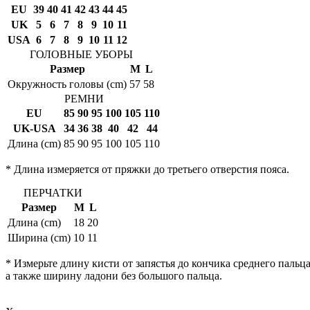
EU
39
40
41
42
43
44
45
UK
5
6
7
8
9
10
11
USA
6
7
8
9
10
11
12
ГОЛОВНЫЕ УБОРЫ
Размер
M
L
Окружность головы (cm)
57
58
РЕМНИ
EU
85
90
95
100
105
110
UK-USA
34
36
38
40
42
44
Длина (cm)
85
90
95
100
105
110
* Длина измеряется от пряжки до третьего отверстия пояса.
ПЕРЧАТКИ
Размер
M
L
Длина (cm)
18
20
Ширина (cm)
10
11
* Измерьте длину кисти от запястья до кончика среднего пальца
а также ширину ладони без большого пальца.