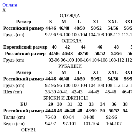
Оплата
X
ОДЕЖДА
Размер
S
M
L
XL
XXL
3X
Российский размер
44/46
46/48
48/50
50/52
54/56
56/
Грудь (cm)
92-96
96-100
100-104
104-108
108-112
112-
ОДЕЖДА
Европейский размер
40
42
44
46
48
Российский размер
44/46
46/48
48/50
50/52
54/56
56
Грудь (cm)
92-96
96-100
100-104
104-108
108-112
112
РУБАШКИ
Размер
S
M
L
XL
XXL
3X
Российский размер
44/46
46/48
48/50
50/52
54/56
56/
Грудь (cm)
92-96
96-100
100-104
104-108
108-112
112-
Шея (cm)
38-39
40-41
42-43
44-45
45-46
46-4
БРЮКИ И ДЖИНСЫ
EU
29
30
31
32
33
34
36
38
Российский размер
44/46
46
46/48
48
48/50
50
50/52
54
Талия (cm)
76-80
80-84
84-88
92-96
Бедра (cm)
94-97
97-101
101-104
104-107
ОБУВЬ