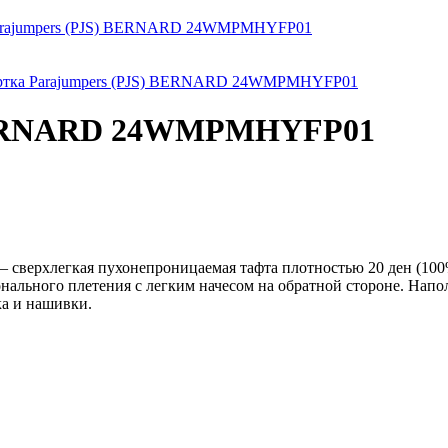
arajumpers (PJS) BERNARD 24WMPMHYFP01
 BERNARD 24WMPMHYFP01
— сверхлегкая пухонепроницаемая тафта плотностью 20 ден (10
онального плетения с легким начесом на обратной стороне. На
ка и нашивки.