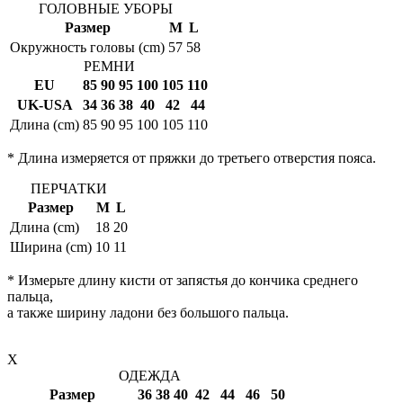
ГОЛОВНЫЕ УБОРЫ
Размер
M
L
Окружность головы (cm)
57
58
РЕМНИ
EU
85
90
95
100
105
110
UK-USA
34
36
38
40
42
44
Длина (cm)
85
90
95
100
105
110
* Длина измеряется от пряжки до третьего отверстия пояса.
ПЕРЧАТКИ
Размер
M
L
Длина (cm)
18
20
Ширина (cm)
10
11
* Измерьте длину кисти от запястья до кончика среднего
пальца,
а также ширину ладони без большого пальца.
X
ОДЕЖДА
Размер
36
38
40
42
44
46
50