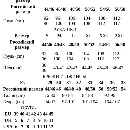
размер
Российский
44/46
46/48
48/50
50/52
54/56
56/58
размер
92-
96-
100-
104-
108-
112-
Грудь (cm)
96
100
104
108
112
117
РУБАШКИ
Размер
S
M
L
XL
XXL
3XL
Российский
44/46
46/48
48/50
50/52
54/56
56/58
размер
92-
96-
100-
104-
108-
112-
Грудь (cm)
96
100
104
108
112
117
38-
Шея (cm)
40-41
42-43
44-45
45-46
46-47
39
БРЮКИ И ДЖИНСЫ
EU
29
30
31
32
33
34
36
38
Российский размер
44/46
46
46/48
48
48/50
50
50/52
54
Талия (cm)
76-80
80-84
84-88
92-96
Бедра (cm)
94-97
97-101
101-104
104-107
ОБУВЬ
EU
39
40
41
42
43
44
45
UK
5
6
7
8
9
10
11
USA
6
7
8
9
10
11
12