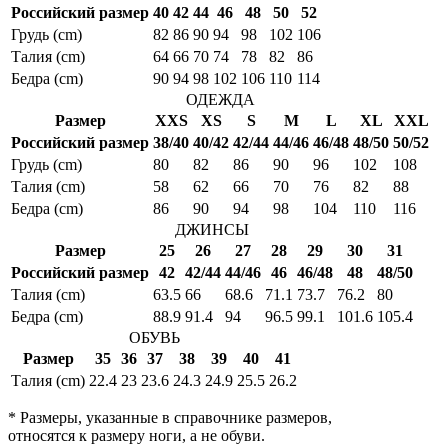
Российский размер
40
42
44
46
48
50
52
Грудь (cm)
82
86
90
94
98
102
106
Талия (cm)
64
66
70
74
78
82
86
Бедра (cm)
90
94
98
102
106
110
114
ОДЕЖДА
Размер
XXS
XS
S
M
L
XL
XXL
Российский размер
38/40
40/42
42/44
44/46
46/48
48/50
50/52
Грудь (cm)
80
82
86
90
96
102
108
Талия (cm)
58
62
66
70
76
82
88
Бедра (cm)
86
90
94
98
104
110
116
ДЖИНСЫ
Размер
25
26
27
28
29
30
31
Российский размер
42
42/44
44/46
46
46/48
48
48/50
Талия (cm)
63.5
66
68.6
71.1
73.7
76.2
80
Бедра (cm)
88.9
91.4
94
96.5
99.1
101.6
105.4
ОБУВЬ
Размер
35
36
37
38
39
40
41
Талия (cm)
22.4
23
23.6
24.3
24.9
25.5
26.2
* Размеры, указанные в справочнике размеров,
относятся к размеру ноги, а не обуви.