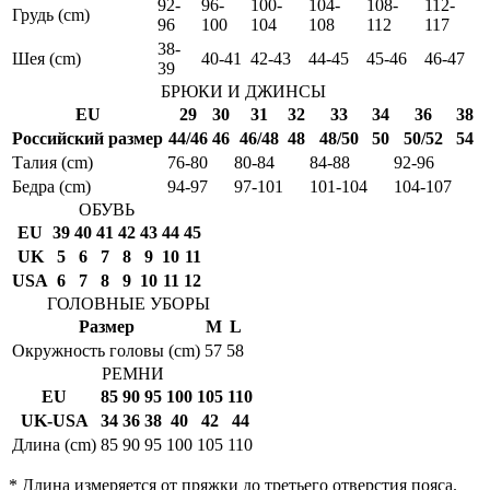
92-
96-
100-
104-
108-
112-
Грудь (cm)
96
100
104
108
112
117
38-
Шея (cm)
40-41
42-43
44-45
45-46
46-47
39
БРЮКИ И ДЖИНСЫ
EU
29
30
31
32
33
34
36
38
Российский размер
44/46
46
46/48
48
48/50
50
50/52
54
Талия (cm)
76-80
80-84
84-88
92-96
Бедра (cm)
94-97
97-101
101-104
104-107
ОБУВЬ
EU
39
40
41
42
43
44
45
UK
5
6
7
8
9
10
11
USA
6
7
8
9
10
11
12
ГОЛОВНЫЕ УБОРЫ
Размер
M
L
Окружность головы (cm)
57
58
РЕМНИ
EU
85
90
95
100
105
110
UK-USA
34
36
38
40
42
44
Длина (cm)
85
90
95
100
105
110
* Длина измеряется от пряжки до третьего отверстия пояса.