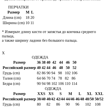
ПЕРЧАТКИ
Размер
M
L
Длина (cm)
18
20
Ширина (cm)
10
11
* Измерьте длину кисти от запястья до кончика среднего
пальца,
а также ширину ладони без большого пальца.
X
ОДЕЖДА
Размер
36
38
40
42
44
46
50
Российский размер
40
42
44
46
48
50
52
Грудь (cm)
82
86
90
94
98
102
106
Талия (cm)
64
66
70
74
78
82
86
Бедра (cm)
90
94
98
102
106
110
114
ОДЕЖДА
Размер
XXS
XS
S
M
L
XL
XXL
Российский размер
38/40
40/42
42/44
44/46
46/48
48/50
50/52
Грудь (cm)
80
82
86
90
96
102
108