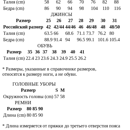
Талия (cm)
58
62
66
70
76
82
88
Бедра (cm)
86
90
94
98
104
110
116
ДЖИНСЫ
Размер
25
26
27
28
29
30
31
Российский размер
42
42/44
44/46
46
46/48
48
48/50
Талия (cm)
63.5
66
68.6
71.1
73.7
76.2
80
Бедра (cm)
88.9
91.4
94
96.5
99.1
101.6
105.4
ОБУВЬ
Размер
35
36
37
38
39
40
41
Талия (cm)
22.4
23
23.6
24.3
24.9
25.5
26.2
* Размеры, указанные в справочнике размеров,
относятся к размеру ноги, а не обуви.
ГОЛОВНЫЕ УБОРЫ
Размер
S
M
Окружность головы (cm)
57
58
РЕМНИ
Размер
80
85
90
Длина (cm)
80
85
90
* Длина измеряется от пряжки до третьего отверстия пояса