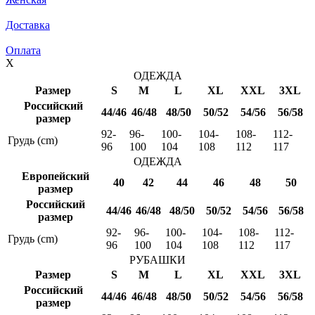
Доставка
Оплата
X
ОДЕЖДА
Размер
S
M
L
XL
XXL
3XL
Российский
44/46
46/48
48/50
50/52
54/56
56/58
размер
92-
96-
100-
104-
108-
112-
Грудь (cm)
96
100
104
108
112
117
ОДЕЖДА
Европейский
40
42
44
46
48
50
размер
Российский
44/46
46/48
48/50
50/52
54/56
56/58
размер
92-
96-
100-
104-
108-
112-
Грудь (cm)
96
100
104
108
112
117
РУБАШКИ
Размер
S
M
L
XL
XXL
3XL
Российский
44/46
46/48
48/50
50/52
54/56
56/58
размер