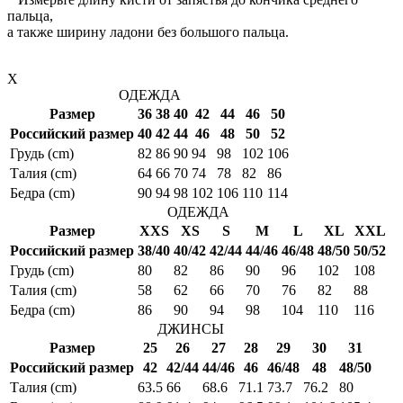
пальца,
а также ширину ладони без большого пальца.
X
ОДЕЖДА
Размер
36
38
40
42
44
46
50
Российский размер
40
42
44
46
48
50
52
Грудь (cm)
82
86
90
94
98
102
106
Талия (cm)
64
66
70
74
78
82
86
Бедра (cm)
90
94
98
102
106
110
114
ОДЕЖДА
Размер
XXS
XS
S
M
L
XL
XXL
Российский размер
38/40
40/42
42/44
44/46
46/48
48/50
50/52
Грудь (cm)
80
82
86
90
96
102
108
Талия (cm)
58
62
66
70
76
82
88
Бедра (cm)
86
90
94
98
104
110
116
ДЖИНСЫ
Размер
25
26
27
28
29
30
31
Российский размер
42
42/44
44/46
46
46/48
48
48/50
Талия (cm)
63.5
66
68.6
71.1
73.7
76.2
80