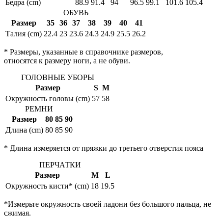
Бедра (cm)
88.9
91.4
94
96.5
99.1
101.6
105.4
ОБУВЬ
Размер
35
36
37
38
39
40
41
Талия (cm)
22.4
23
23.6
24.3
24.9
25.5
26.2
* Размеры, указанные в справочнике размеров,
относятся к размеру ноги, а не обуви.
ГОЛОВНЫЕ УБОРЫ
Размер
S
M
Окружность головы (cm)
57
58
РЕМНИ
Размер
80
85
90
Длина (cm)
80
85
90
* Длина измеряется от пряжки до третьего отверстия пояса
ПЕРЧАТКИ
Размер
M
L
Окружность кисти* (cm)
18
19.5
*Измерьте окружность своей ладони без большого пальца, не
сжимая.