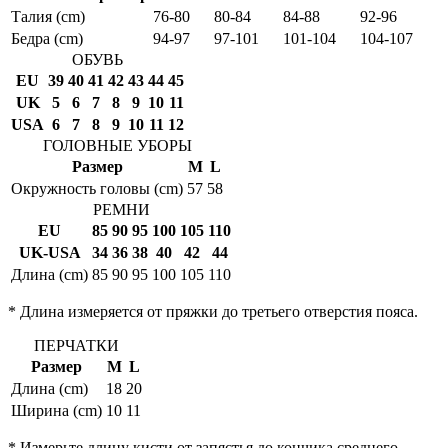
Талия (cm)
76-80
80-84
84-88
92-96
Бедра (cm)
94-97
97-101
101-104
104-107
ОБУВЬ
EU
39
40
41
42
43
44
45
UK
5
6
7
8
9
10
11
USA
6
7
8
9
10
11
12
ГОЛОВНЫЕ УБОРЫ
Размер
M
L
Окружность головы (cm)
57
58
РЕМНИ
EU
85
90
95
100
105
110
UK-USA
34
36
38
40
42
44
Длина (cm)
85
90
95
100
105
110
* Длина измеряется от пряжки до третьего отверстия пояса.
ПЕРЧАТКИ
Размер
M
L
Длина (cm)
18
20
Ширина (cm)
10
11
* Измерьте длину кисти от запястья до кончика среднего