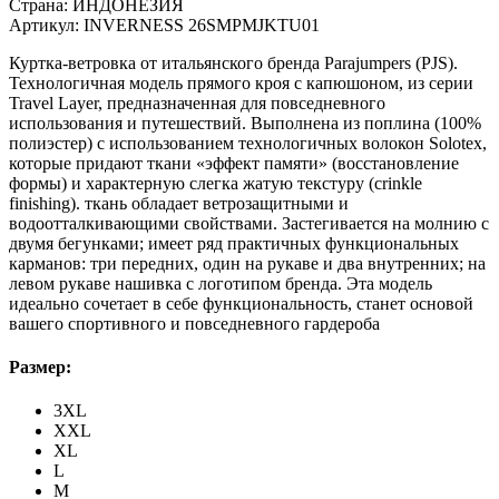
Страна:
ИНДОНЕЗИЯ
Артикул:
INVERNESS 26SMPMJKTU01
Куртка-ветровка от итальянского бренда Parajumpers (PJS).
Технологичная модель прямого кроя с капюшоном, из серии
Travel Layer, предназначенная для повседневного
использования и путешествий. Выполнена из поплина (100%
полиэстер) с использованием технологичных волокон Solotex,
которые придают ткани «эффект памяти» (восстановление
формы) и характерную слегка жатую текстуру (crinkle
finishing). ткань обладает ветрозащитными и
водоотталкивающими свойствами. Застегивается на молнию с
двумя бегунками; имеет ряд практичных функциональных
карманов: три передних, один на рукаве и два внутренних; на
левом рукаве нашивка с логотипом бренда. Эта модель
идеально сочетает в себе функциональность, станет основой
вашего спортивного и повседневного гардероба
Размер:
3XL
XXL
XL
L
M