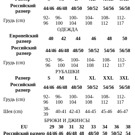
Российский
44/46
46/48
48/50
50/52
54/56
56/58
размер
92-
96-
100-
104-
108-
112-
Грудь (cm)
96
100
104
108
112
117
ОДЕЖДА
Европейский
40
42
44
46
48
50
размер
Российский
44/46
46/48
48/50
50/52
54/56
56/58
размер
92-
96-
100-
104-
108-
112-
Грудь (cm)
96
100
104
108
112
117
РУБАШКИ
Размер
S
M
L
XL
XXL
3XL
Российский
44/46
46/48
48/50
50/52
54/56
56/58
размер
92-
96-
100-
104-
108-
112-
Грудь (cm)
96
100
104
108
112
117
38-
Шея (cm)
40-41
42-43
44-45
45-46
46-47
39
БРЮКИ И ДЖИНСЫ
EU
29
30
31
32
33
34
36
38
Российский размер
44/46
46
46/48
48
48/50
50
50/52
54