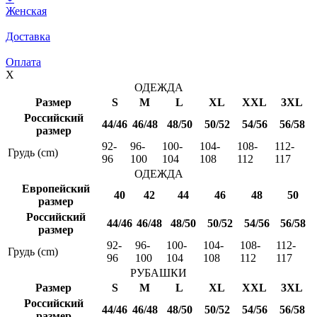
Женская
Доставка
Оплата
X
ОДЕЖДА
Размер
S
M
L
XL
XXL
3XL
Российский
44/46
46/48
48/50
50/52
54/56
56/58
размер
92-
96-
100-
104-
108-
112-
Грудь (cm)
96
100
104
108
112
117
ОДЕЖДА
Европейский
40
42
44
46
48
50
размер
Российский
44/46
46/48
48/50
50/52
54/56
56/58
размер
92-
96-
100-
104-
108-
112-
Грудь (cm)
96
100
104
108
112
117
РУБАШКИ
Размер
S
M
L
XL
XXL
3XL
Российский
44/46
46/48
48/50
50/52
54/56
56/58
размер