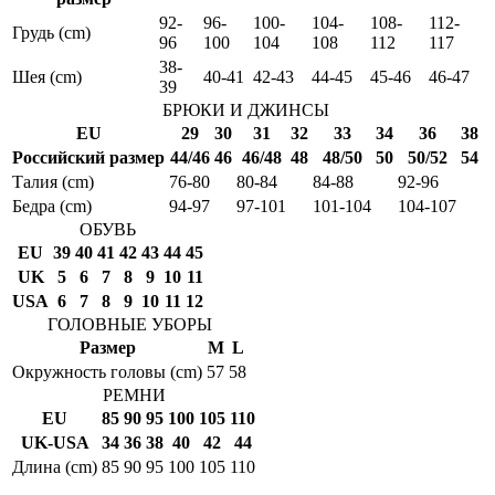
92-
96-
100-
104-
108-
112-
Грудь (cm)
96
100
104
108
112
117
38-
Шея (cm)
40-41
42-43
44-45
45-46
46-47
39
БРЮКИ И ДЖИНСЫ
EU
29
30
31
32
33
34
36
38
Российский размер
44/46
46
46/48
48
48/50
50
50/52
54
Талия (cm)
76-80
80-84
84-88
92-96
Бедра (cm)
94-97
97-101
101-104
104-107
ОБУВЬ
EU
39
40
41
42
43
44
45
UK
5
6
7
8
9
10
11
USA
6
7
8
9
10
11
12
ГОЛОВНЫЕ УБОРЫ
Размер
M
L
Окружность головы (cm)
57
58
РЕМНИ
EU
85
90
95
100
105
110
UK-USA
34
36
38
40
42
44
Длина (cm)
85
90
95
100
105
110