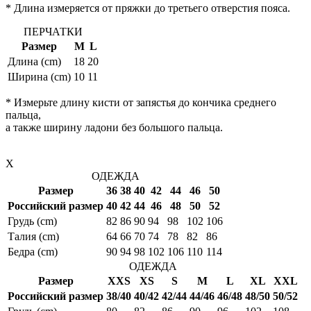
* Длина измеряется от пряжки до третьего отверстия пояса.
ПЕРЧАТКИ
Размер
M
L
Длина (cm)
18
20
Ширина (cm)
10
11
* Измерьте длину кисти от запястья до кончика среднего
пальца,
а также ширину ладони без большого пальца.
X
ОДЕЖДА
Размер
36
38
40
42
44
46
50
Российский размер
40
42
44
46
48
50
52
Грудь (cm)
82
86
90
94
98
102
106
Талия (cm)
64
66
70
74
78
82
86
Бедра (cm)
90
94
98
102
106
110
114
ОДЕЖДА
Размер
XXS
XS
S
M
L
XL
XXL
Российский размер
38/40
40/42
42/44
44/46
46/48
48/50
50/52