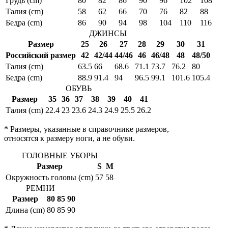
Грудь (cm)
80
82
86
90
96
102
108
Талия (cm)
58
62
66
70
76
82
88
Бедра (cm)
86
90
94
98
104
110
116
ДЖИНСЫ
Размер
25
26
27
28
29
30
31
Российский размер
42
42/44
44/46
46
46/48
48
48/50
Талия (cm)
63.5
66
68.6
71.1
73.7
76.2
80
Бедра (cm)
88.9
91.4
94
96.5
99.1
101.6
105.4
ОБУВЬ
Размер
35
36
37
38
39
40
41
Талия (cm)
22.4
23
23.6
24.3
24.9
25.5
26.2
* Размеры, указанные в справочнике размеров,
относятся к размеру ноги, а не обуви.
ГОЛОВНЫЕ УБОРЫ
Размер
S
M
Окружность головы (cm)
57
58
РЕМНИ
Размер
80
85
90
Длина (cm)
80
85
90