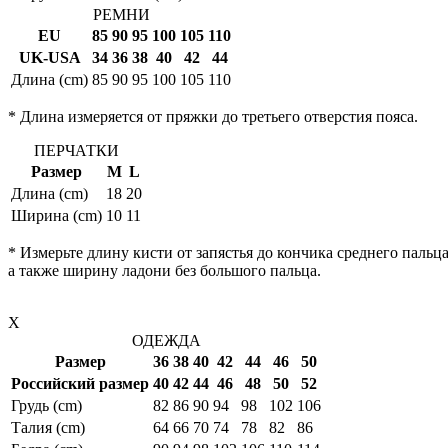
РЕМНИ
EU
85
90
95
100
105
110
UK-USA
34
36
38
40
42
44
Длина (cm)
85
90
95
100
105
110
* Длина измеряется от пряжки до третьего отверстия пояса.
ПЕРЧАТКИ
Размер
M
L
Длина (cm)
18
20
Ширина (cm)
10
11
* Измерьте длину кисти от запястья до кончика среднего пальца
а также ширину ладони без большого пальца.
X
ОДЕЖДА
Размер
36
38
40
42
44
46
50
Российский размер
40
42
44
46
48
50
52
Грудь (cm)
82
86
90
94
98
102
106
Талия (cm)
64
66
70
74
78
82
86