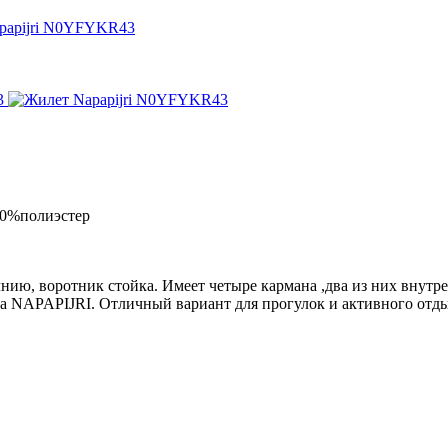
papijri N0YFYKR43
00%полиэстер
лнию, воротник стойка. Имеет четыре кармана ,два из них внутре
а NAPAPIJRI. Отличный вариант для прогулок и активного отд