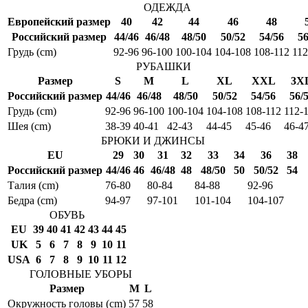
ОДЕЖДА
Европейский размер
40
42
44
46
48
Российский размер
44/46
46/48
48/50
50/52
54/56
56
Грудь (cm)
92-96
96-100
100-104
104-108
108-112
112
РУБАШКИ
Размер
S
M
L
XL
XXL
3X
Российский размер
44/46
46/48
48/50
50/52
54/56
56/
Грудь (cm)
92-96
96-100
100-104
104-108
108-112
112-
Шея (cm)
38-39
40-41
42-43
44-45
45-46
46-4
БРЮКИ И ДЖИНСЫ
EU
29
30
31
32
33
34
36
38
Российский размер
44/46
46
46/48
48
48/50
50
50/52
54
Талия (cm)
76-80
80-84
84-88
92-96
Бедра (cm)
94-97
97-101
101-104
104-107
ОБУВЬ
EU
39
40
41
42
43
44
45
UK
5
6
7
8
9
10
11
USA
6
7
8
9
10
11
12
ГОЛОВНЫЕ УБОРЫ
Размер
M
L
Окружность головы (cm)
57
58