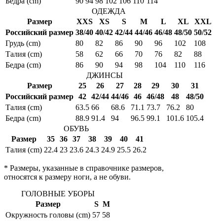
Бедра (cm)
90
94
98
102
106
110
114
ОДЕЖДА
Размер
XXS
XS
S
M
L
XL
XXL
Российский размер
38/40
40/42
42/44
44/46
46/48
48/50
50/52
Грудь (cm)
80
82
86
90
96
102
108
Талия (cm)
58
62
66
70
76
82
88
Бедра (cm)
86
90
94
98
104
110
116
ДЖИНСЫ
Размер
25
26
27
28
29
30
31
Российский размер
42
42/44
44/46
46
46/48
48
48/50
Талия (cm)
63.5
66
68.6
71.1
73.7
76.2
80
Бедра (cm)
88.9
91.4
94
96.5
99.1
101.6
105.4
ОБУВЬ
Размер
35
36
37
38
39
40
41
Талия (cm)
22.4
23
23.6
24.3
24.9
25.5
26.2
* Размеры, указанные в справочнике размеров,
относятся к размеру ноги, а не обуви.
ГОЛОВНЫЕ УБОРЫ
Размер
S
M
Окружность головы (cm)
57
58