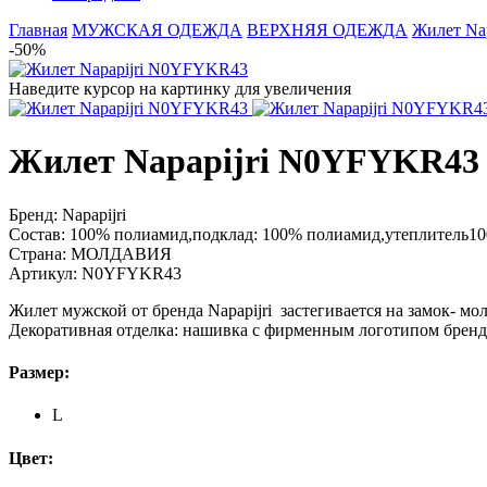
Главная
МУЖСКАЯ ОДЕЖДА
ВЕРХНЯЯ ОДЕЖДА
Жилет Na
-50%
Наведите курсор на картинку для увеличения
Жилет Napapijri N0YFYKR43
Бренд:
Napapijri
Состав:
100% полиамид,подклад: 100% полиамид,утеплитель1
Страна:
МОЛДАВИЯ
Артикул:
N0YFYKR43
Жилет мужской от бренда Napapijri застегивается на замок- мо
Декоративная отделка: нашивка с фирменным логотипом бренд
Размер:
L
Цвет: