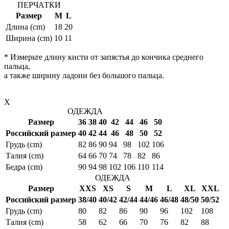
ПЕРЧАТКИ
Размер
M
L
Длина (cm)
18
20
Ширина (cm)
10
11
* Измерьте длину кисти от запястья до кончика среднего
пальца,
а также ширину ладони без большого пальца.
X
ОДЕЖДА
Размер
36
38
40
42
44
46
50
Российский размер
40
42
44
46
48
50
52
Грудь (cm)
82
86
90
94
98
102
106
Талия (cm)
64
66
70
74
78
82
86
Бедра (cm)
90
94
98
102
106
110
114
ОДЕЖДА
Размер
XXS
XS
S
M
L
XL
XXL
Российский размер
38/40
40/42
42/44
44/46
46/48
48/50
50/52
Грудь (cm)
80
82
86
90
96
102
108
Талия (cm)
58
62
66
70
76
82
88