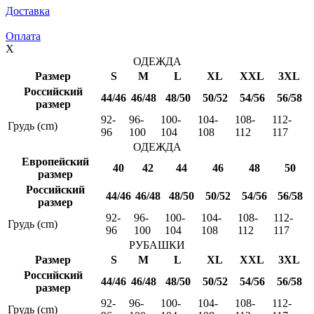
Доставка
Оплата
X
ОДЕЖДА
Размер
S
M
L
XL
XXL
3XL
Российский
44/46
46/48
48/50
50/52
54/56
56/58
размер
92-
96-
100-
104-
108-
112-
Грудь (cm)
96
100
104
108
112
117
ОДЕЖДА
Европейский
40
42
44
46
48
50
размер
Российский
44/46
46/48
48/50
50/52
54/56
56/58
размер
92-
96-
100-
104-
108-
112-
Грудь (cm)
96
100
104
108
112
117
РУБАШКИ
Размер
S
M
L
XL
XXL
3XL
Российский
44/46
46/48
48/50
50/52
54/56
56/58
размер
92-
96-
100-
104-
108-
112-
Грудь (cm)