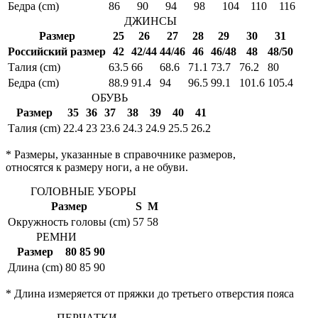
Бедра (cm)
86
90
94
98
104
110
116
ДЖИНСЫ
Размер
25
26
27
28
29
30
31
Российский размер
42
42/44
44/46
46
46/48
48
48/50
Талия (cm)
63.5
66
68.6
71.1
73.7
76.2
80
Бедра (cm)
88.9
91.4
94
96.5
99.1
101.6
105.4
ОБУВЬ
Размер
35
36
37
38
39
40
41
Талия (cm)
22.4
23
23.6
24.3
24.9
25.5
26.2
* Размеры, указанные в справочнике размеров,
относятся к размеру ноги, а не обуви.
ГОЛОВНЫЕ УБОРЫ
Размер
S
M
Окружность головы (cm)
57
58
РЕМНИ
Размер
80
85
90
Длина (cm)
80
85
90
* Длина измеряется от пряжки до третьего отверстия пояса
ПЕРЧАТКИ