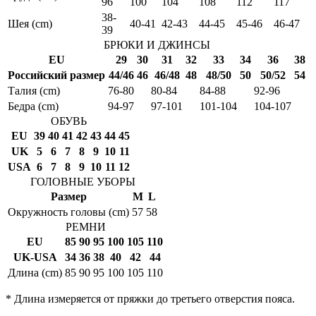
96
100
104
108
112
117
38-
Шея (cm)
40-41
42-43
44-45
45-46
46-47
39
БРЮКИ И ДЖИНСЫ
EU
29
30
31
32
33
34
36
38
Российский размер
44/46
46
46/48
48
48/50
50
50/52
54
Талия (cm)
76-80
80-84
84-88
92-96
Бедра (cm)
94-97
97-101
101-104
104-107
ОБУВЬ
EU
39
40
41
42
43
44
45
UK
5
6
7
8
9
10
11
USA
6
7
8
9
10
11
12
ГОЛОВНЫЕ УБОРЫ
Размер
M
L
Окружность головы (cm)
57
58
РЕМНИ
EU
85
90
95
100
105
110
UK-USA
34
36
38
40
42
44
Длина (cm)
85
90
95
100
105
110
* Длина измеряется от пряжки до третьего отверстия пояса.