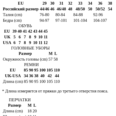
EU
29
30
31
32
33
34
36
38
Российский размер
44/46
46
46/48
48
48/50
50
50/52
54
Талия (cm)
76-80
80-84
84-88
92-96
Бедра (cm)
94-97
97-101
101-104
104-107
ОБУВЬ
EU
39
40
41
42
43
44
45
UK
5
6
7
8
9
10
11
USA
6
7
8
9
10
11
12
ГОЛОВНЫЕ УБОРЫ
Размер
M
L
Окружность головы (cm)
57
58
РЕМНИ
EU
85
90
95
100
105
110
UK-USA
34
36
38
40
42
44
Длина (cm)
85
90
95
100
105
110
* Длина измеряется от пряжки до третьего отверстия пояса.
ПЕРЧАТКИ
Размер
M
L
Длина (cm)
18
20