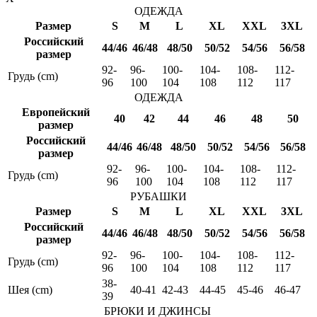
ОДЕЖДА
Размер
S
M
L
XL
XXL
3XL
Российский
44/46
46/48
48/50
50/52
54/56
56/58
размер
92-
96-
100-
104-
108-
112-
Грудь (cm)
96
100
104
108
112
117
ОДЕЖДА
Европейский
40
42
44
46
48
50
размер
Российский
44/46
46/48
48/50
50/52
54/56
56/58
размер
92-
96-
100-
104-
108-
112-
Грудь (cm)
96
100
104
108
112
117
РУБАШКИ
Размер
S
M
L
XL
XXL
3XL
Российский
44/46
46/48
48/50
50/52
54/56
56/58
размер
92-
96-
100-
104-
108-
112-
Грудь (cm)
96
100
104
108
112
117
38-
Шея (cm)
40-41
42-43
44-45
45-46
46-47
39
БРЮКИ И ДЖИНСЫ