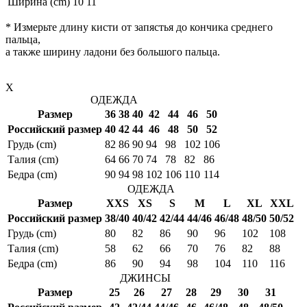
Ширина (cm)
10
11
* Измерьте длину кисти от запястья до кончика среднего
пальца,
а также ширину ладони без большого пальца.
X
ОДЕЖДА
Размер
36
38
40
42
44
46
50
Российский размер
40
42
44
46
48
50
52
Грудь (cm)
82
86
90
94
98
102
106
Талия (cm)
64
66
70
74
78
82
86
Бедра (cm)
90
94
98
102
106
110
114
ОДЕЖДА
Размер
XXS
XS
S
M
L
XL
XXL
Российский размер
38/40
40/42
42/44
44/46
46/48
48/50
50/52
Грудь (cm)
80
82
86
90
96
102
108
Талия (cm)
58
62
66
70
76
82
88
Бедра (cm)
86
90
94
98
104
110
116
ДЖИНСЫ
Размер
25
26
27
28
29
30
31