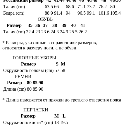
Российский размер
42
42/44
44/46
46
46/48
48
48/50
Талия (cm)
63.5
66
68.6
71.1
73.7
76.2
80
Бедра (cm)
88.9
91.4
94
96.5
99.1
101.6
105.4
ОБУВЬ
Размер
35
36
37
38
39
40
41
Талия (cm)
22.4
23
23.6
24.3
24.9
25.5
26.2
* Размеры, указанные в справочнике размеров,
относятся к размеру ноги, а не обуви.
ГОЛОВНЫЕ УБОРЫ
Размер
S
M
Окружность головы (cm)
57
58
РЕМНИ
Размер
80
85
90
Длина (cm)
80
85
90
* Длина измеряется от пряжки до третьего отверстия пояса
ПЕРЧАТКИ
Размер
M
L
Окружность кисти* (cm)
18
19.5