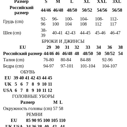
Размер
S
M
L
XL
XXL
3XL
Российский
44/46
46/48
48/50
50/52
54/56
56/58
размер
92-
96-
100-
104-
108-
112-
Грудь (cm)
96
100
104
108
112
117
38-
Шея (cm)
40-41
42-43
44-45
45-46
46-47
39
БРЮКИ И ДЖИНСЫ
EU
29
30
31
32
33
34
36
38
Российский размер
44/46
46
46/48
48
48/50
50
50/52
54
Талия (cm)
76-80
80-84
84-88
92-96
Бедра (cm)
94-97
97-101
101-104
104-107
ОБУВЬ
EU
39
40
41
42
43
44
45
UK
5
6
7
8
9
10
11
USA
6
7
8
9
10
11
12
ГОЛОВНЫЕ УБОРЫ
Размер
M
L
Окружность головы (cm)
57
58
РЕМНИ
EU
85
90
95
100
105
110
UK-USA
34
36
38
40
42
44