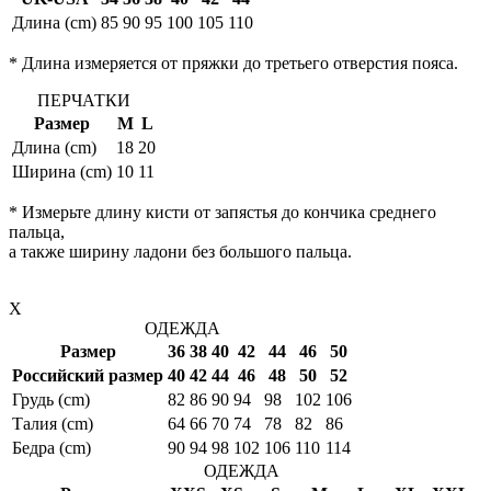
Длина (cm)
85
90
95
100
105
110
* Длина измеряется от пряжки до третьего отверстия пояса.
ПЕРЧАТКИ
Размер
M
L
Длина (cm)
18
20
Ширина (cm)
10
11
* Измерьте длину кисти от запястья до кончика среднего
пальца,
а также ширину ладони без большого пальца.
X
ОДЕЖДА
Размер
36
38
40
42
44
46
50
Российский размер
40
42
44
46
48
50
52
Грудь (cm)
82
86
90
94
98
102
106
Талия (cm)
64
66
70
74
78
82
86
Бедра (cm)
90
94
98
102
106
110
114
ОДЕЖДА