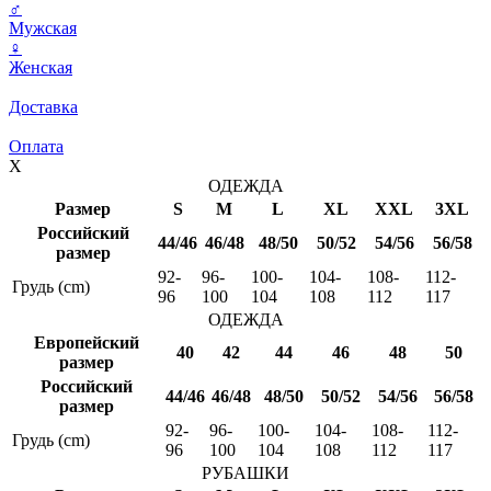
♂
Мужская
♀
Женская
Доставка
Оплата
X
ОДЕЖДА
Размер
S
M
L
XL
XXL
3XL
Российский
44/46
46/48
48/50
50/52
54/56
56/58
размер
92-
96-
100-
104-
108-
112-
Грудь (cm)
96
100
104
108
112
117
ОДЕЖДА
Европейский
40
42
44
46
48
50
размер
Российский
44/46
46/48
48/50
50/52
54/56
56/58
размер
92-
96-
100-
104-
108-
112-
Грудь (cm)
96
100
104
108
112
117
РУБАШКИ