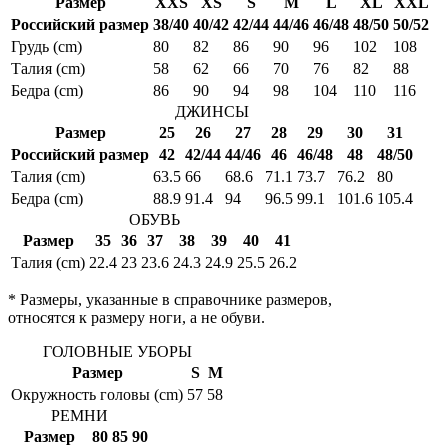
Размер
XXS
XS
S
M
L
XL
XXL
Российский размер
38/40
40/42
42/44
44/46
46/48
48/50
50/52
Грудь (cm)
80
82
86
90
96
102
108
Талия (cm)
58
62
66
70
76
82
88
Бедра (cm)
86
90
94
98
104
110
116
ДЖИНСЫ
Размер
25
26
27
28
29
30
31
Российский размер
42
42/44
44/46
46
46/48
48
48/50
Талия (cm)
63.5
66
68.6
71.1
73.7
76.2
80
Бедра (cm)
88.9
91.4
94
96.5
99.1
101.6
105.4
ОБУВЬ
Размер
35
36
37
38
39
40
41
Талия (cm)
22.4
23
23.6
24.3
24.9
25.5
26.2
* Размеры, указанные в справочнике размеров,
относятся к размеру ноги, а не обуви.
ГОЛОВНЫЕ УБОРЫ
Размер
S
M
Окружность головы (cm)
57
58
РЕМНИ
Размер
80
85
90