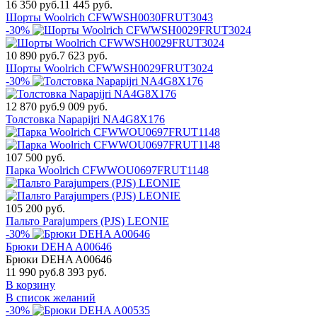
16 350 руб.
11 445 руб.
Шорты Woolrich CFWWSH0030FRUT3043
-30%
10 890 руб.
7 623 руб.
Шорты Woolrich CFWWSH0029FRUT3024
-30%
12 870 руб.
9 009 руб.
Толстовка Napapijri NA4G8X176
107 500 руб.
Парка Woolrich CFWWOU0697FRUT1148
105 200 руб.
Пальто Parajumpers (PJS) LEONIE
-30%
Брюки DEHA A00646
Брюки DEHA A00646
11 990 руб.
8 393 руб.
В корзину
В список желаний
-30%