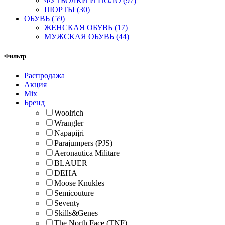
ФУТБОЛКИ И ПОЛО (97)
ШОРТЫ (30)
ОБУВЬ (59)
ЖЕНСКАЯ ОБУВЬ (17)
МУЖСКАЯ ОБУВЬ (44)
Фильтр
Распродажа
Акция
Mix
Бренд
Woolrich
Wrangler
Napapijri
Parajumpers (PJS)
Aeronautica Militare
BLAUER
DEHA
Moose Knukles
Semicouture
Seventy
Skills&Genes
The North Face (TNF)