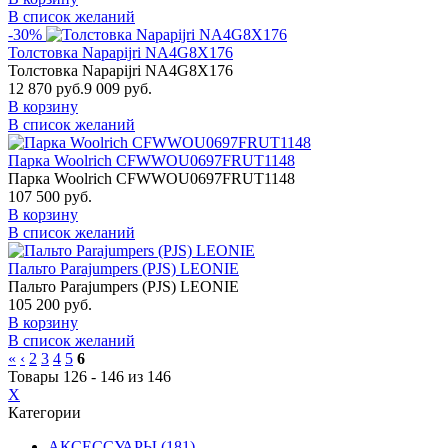
В список желаний
-30%
Толстовка Napapijri NA4G8X176
Толстовка Napapijri NA4G8X176
12 870 руб.
9 009 руб.
В корзину
В список желаний
Парка Woolrich CFWWOU0697FRUT1148
Парка Woolrich CFWWOU0697FRUT1148
107 500 руб.
В корзину
В список желаний
Пальто Parajumpers (PJS) LEONIE
Пальто Parajumpers (PJS) LEONIE
105 200 руб.
В корзину
В список желаний
«
‹
2
3
4
5
6
Товары 126 - 146 из 146
X
Категории
АКСЕССУАРЫ (181)