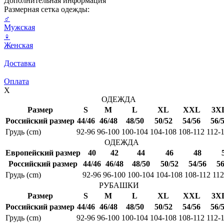
Дополнительная информация
Размерная сетка одежды:
♂
Мужская
♀
Женская
Доставка
Оплата
X
ОДЕЖДА
Размер
S
M
L
XL
XXL
3X
Российский размер
44/46
46/48
48/50
50/52
54/56
56/
Грудь (cm)
92-96
96-100
100-104
104-108
108-112
112-
ОДЕЖДА
Европейский размер
40
42
44
46
48
Российский размер
44/46
46/48
48/50
50/52
54/56
56
Грудь (cm)
92-96
96-100
100-104
104-108
108-112
112
РУБАШКИ
Размер
S
M
L
XL
XXL
3X
Российский размер
44/46
46/48
48/50
50/52
54/56
56/
Грудь (cm)
92-96
96-100
100-104
104-108
108-112
112-