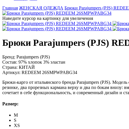
Главная
ЖЕНСКАЯ ОДЕЖДА
Брюки Parajumpers (PJS) RE
Наведите курсор на картинку для увеличения
Брюки Parajumpers (PJS) 
Бренд:
Parajumpers (PJS)
Состав:
97% хлопок 3% эластан
Страна:
КИТАЙ
Артикул:
REDEEM 26SMPWPABG34
Брюки-карго от итальянского бренда Parajumpers (PJS). Модел
резинке, два прорезных кармана верху и два по бокам внизу: 
сочетает в себе функциональность, и современный дизайн и ст
Размер:
M
S
XS