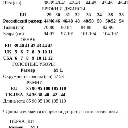
Шея (cm)
38-39
40-41
42-43
44-45
45-46
46-4
БРЮКИ И ДЖИНСЫ
EU
29
30
31
32
33
34
36
38
Российский размер
44/46
46
46/48
48
48/50
50
50/52
54
Талия (cm)
76-80
80-84
84-88
92-96
Бедра (cm)
94-97
97-101
101-104
104-107
ОБУВЬ
EU
39
40
41
42
43
44
45
UK
5
6
7
8
9
10
11
USA
6
7
8
9
10
11
12
ГОЛОВНЫЕ УБОРЫ
Размер
M
L
Окружность головы (cm)
57
58
РЕМНИ
EU
85
90
95
100
105
110
UK-USA
34
36
38
40
42
44
Длина (cm)
85
90
95
100
105
110
* Длина измеряется от пряжки до третьего отверстия пояса.
ПЕРЧАТКИ
Размер
M
L