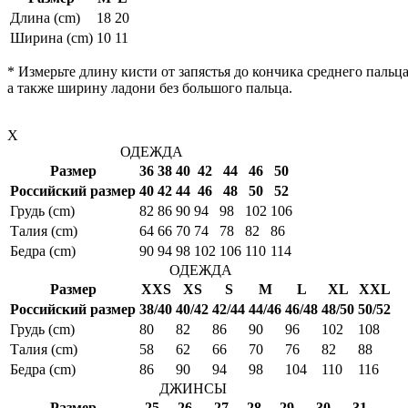
Длина (cm)
18
20
Ширина (cm)
10
11
* Измерьте длину кисти от запястья до кончика среднего пальца
а также ширину ладони без большого пальца.
X
ОДЕЖДА
Размер
36
38
40
42
44
46
50
Российский размер
40
42
44
46
48
50
52
Грудь (cm)
82
86
90
94
98
102
106
Талия (cm)
64
66
70
74
78
82
86
Бедра (cm)
90
94
98
102
106
110
114
ОДЕЖДА
Размер
XXS
XS
S
M
L
XL
XXL
Российский размер
38/40
40/42
42/44
44/46
46/48
48/50
50/52
Грудь (cm)
80
82
86
90
96
102
108
Талия (cm)
58
62
66
70
76
82
88
Бедра (cm)
86
90
94
98
104
110
116
ДЖИНСЫ
Размер
25
26
27
28
29
30
31