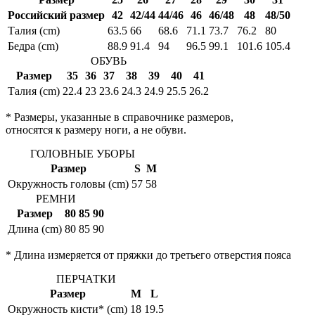
Российский размер
42
42/44
44/46
46
46/48
48
48/50
Талия (cm)
63.5
66
68.6
71.1
73.7
76.2
80
Бедра (cm)
88.9
91.4
94
96.5
99.1
101.6
105.4
ОБУВЬ
Размер
35
36
37
38
39
40
41
Талия (cm)
22.4
23
23.6
24.3
24.9
25.5
26.2
* Размеры, указанные в справочнике размеров,
относятся к размеру ноги, а не обуви.
ГОЛОВНЫЕ УБОРЫ
Размер
S
M
Окружность головы (cm)
57
58
РЕМНИ
Размер
80
85
90
Длина (cm)
80
85
90
* Длина измеряется от пряжки до третьего отверстия пояса
ПЕРЧАТКИ
Размер
M
L
Окружность кисти* (cm)
18
19.5