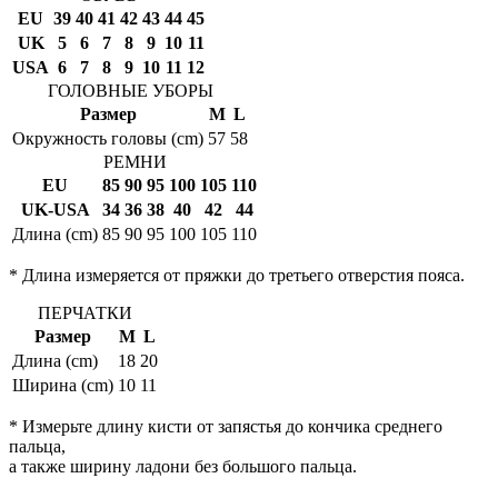
EU
39
40
41
42
43
44
45
UK
5
6
7
8
9
10
11
USA
6
7
8
9
10
11
12
ГОЛОВНЫЕ УБОРЫ
Размер
M
L
Окружность головы (cm)
57
58
РЕМНИ
EU
85
90
95
100
105
110
UK-USA
34
36
38
40
42
44
Длина (cm)
85
90
95
100
105
110
* Длина измеряется от пряжки до третьего отверстия пояса.
ПЕРЧАТКИ
Размер
M
L
Длина (cm)
18
20
Ширина (cm)
10
11
* Измерьте длину кисти от запястья до кончика среднего
пальца,
а также ширину ладони без большого пальца.