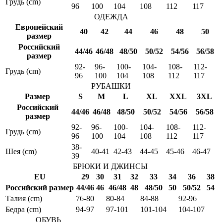
Грудь (cm)
96
100
104
108
112
117
ОДЕЖДА
Европейский
40
42
44
46
48
50
размер
Российский
44/46
46/48
48/50
50/52
54/56
56/58
размер
92-
96-
100-
104-
108-
112-
Грудь (cm)
96
100
104
108
112
117
РУБАШКИ
Размер
S
M
L
XL
XXL
3XL
Российский
44/46
46/48
48/50
50/52
54/56
56/58
размер
92-
96-
100-
104-
108-
112-
Грудь (cm)
96
100
104
108
112
117
38-
Шея (cm)
40-41
42-43
44-45
45-46
46-47
39
БРЮКИ И ДЖИНСЫ
EU
29
30
31
32
33
34
36
38
Российский размер
44/46
46
46/48
48
48/50
50
50/52
54
Талия (cm)
76-80
80-84
84-88
92-96
Бедра (cm)
94-97
97-101
101-104
104-107
ОБУВЬ