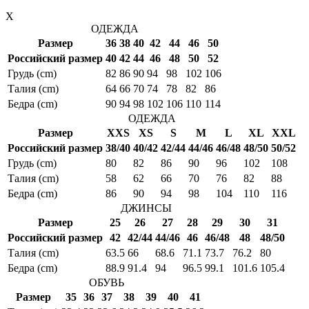
X
ОДЕЖДА
Размер
36
38
40
42
44
46
50
Российский размер
40
42
44
46
48
50
52
Грудь (cm)
82
86
90
94
98
102
106
Талия (cm)
64
66
70
74
78
82
86
Бедра (cm)
90
94
98
102
106
110
114
ОДЕЖДА
Размер
XXS
XS
S
M
L
XL
XXL
Российский размер
38/40
40/42
42/44
44/46
46/48
48/50
50/52
Грудь (cm)
80
82
86
90
96
102
108
Талия (cm)
58
62
66
70
76
82
88
Бедра (cm)
86
90
94
98
104
110
116
ДЖИНСЫ
Размер
25
26
27
28
29
30
31
Российский размер
42
42/44
44/46
46
46/48
48
48/50
Талия (cm)
63.5
66
68.6
71.1
73.7
76.2
80
Бедра (cm)
88.9
91.4
94
96.5
99.1
101.6
105.4
ОБУВЬ
Размер
35
36
37
38
39
40
41