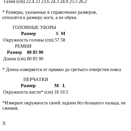
Талия (cm)
22.4
23
23.6
24.3
24.9
25.5
26.2
* Размеры, указанные в справочнике размеров,
относятся к размеру ноги, а не обуви.
ГОЛОВНЫЕ УБОРЫ
Размер
S
M
Окружность головы (cm)
57
58
РЕМНИ
Размер
80
85
90
Длина (cm)
80
85
90
* Длина измеряется от пряжки до третьего отверстия пояса
ПЕРЧАТКИ
Размер
M
L
Окружность кисти* (cm)
18
19.5
*Измерьте окружность своей ладони без большого пальца, не
сжимая.
X