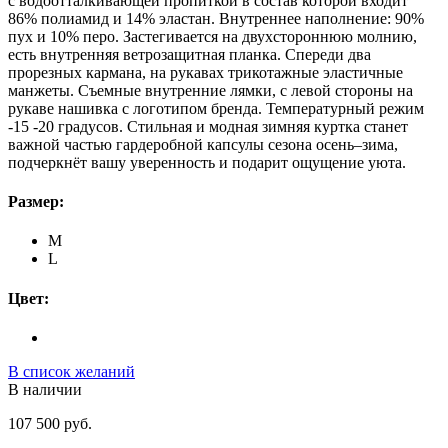
с водоотталкивающей пропиткой в состав которой входит
86% полиамид и 14% эластан. Внутреннее наполнение: 90%
пух и 10% перо. Застегивается на двухстороннюю молнию,
есть внутренняя ветрозащитная планка. Спереди два
прорезных кармана, на рукавах трикотажные эластичные
манжеты. Съемные внутренние лямки, с левой стороны на
рукаве нашивка с логотипом бренда. Температурный режим
-15 -20 градусов. Стильная и модная зимняя куртка станет
важной частью гардеробной капсулы сезона осень–зима,
подчеркнёт вашу уверенность и подарит ощущение уюта.
Размер:
M
L
Цвет:
В список желаний
В наличии
107 500 руб.