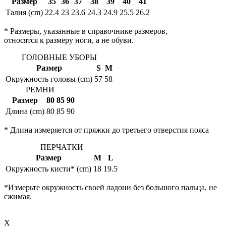
Размер
35
36
37
38
39
40
41
Талия (cm)
22.4
23
23.6
24.3
24.9
25.5
26.2
* Размеры, указанные в справочнике размеров,
относятся к размеру ноги, а не обуви.
ГОЛОВНЫЕ УБОРЫ
Размер
S
M
Окружность головы (cm)
57
58
РЕМНИ
Размер
80
85
90
Длина (cm)
80
85
90
* Длина измеряется от пряжки до третьего отверстия пояса
ПЕРЧАТКИ
Размер
M
L
Окружность кисти* (cm)
18
19.5
*Измерьте окружность своей ладони без большого пальца, не
сжимая.
X