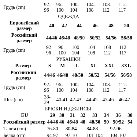
92-
96-
100-
104-
108-
112-
Грудь (cm)
96
100
104
108
112
117
ОДЕЖДА
Европейский
40
42
44
46
48
50
размер
Российский
44/46
46/48
48/50
50/52
54/56
56/58
размер
92-
96-
100-
104-
108-
112-
Грудь (cm)
96
100
104
108
112
117
РУБАШКИ
Размер
S
M
L
XL
XXL
3XL
Российский
44/46
46/48
48/50
50/52
54/56
56/58
размер
92-
96-
100-
104-
108-
112-
Грудь (cm)
96
100
104
108
112
117
38-
Шея (cm)
40-41
42-43
44-45
45-46
46-47
39
БРЮКИ И ДЖИНСЫ
EU
29
30
31
32
33
34
36
38
Российский размер
44/46
46
46/48
48
48/50
50
50/52
54
Талия (cm)
76-80
80-84
84-88
92-96
Бедра (cm)
94-97
97-101
101-104
104-107