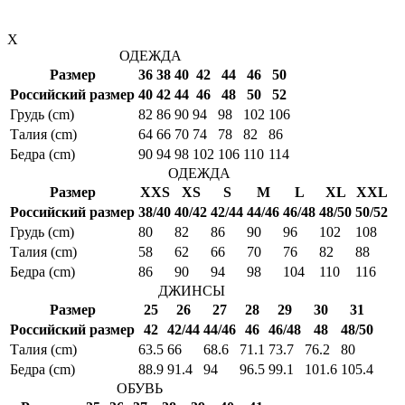
X
ОДЕЖДА
Размер
36
38
40
42
44
46
50
Российский размер
40
42
44
46
48
50
52
Грудь (cm)
82
86
90
94
98
102
106
Талия (cm)
64
66
70
74
78
82
86
Бедра (cm)
90
94
98
102
106
110
114
ОДЕЖДА
Размер
XXS
XS
S
M
L
XL
XXL
Российский размер
38/40
40/42
42/44
44/46
46/48
48/50
50/52
Грудь (cm)
80
82
86
90
96
102
108
Талия (cm)
58
62
66
70
76
82
88
Бедра (cm)
86
90
94
98
104
110
116
ДЖИНСЫ
Размер
25
26
27
28
29
30
31
Российский размер
42
42/44
44/46
46
46/48
48
48/50
Талия (cm)
63.5
66
68.6
71.1
73.7
76.2
80
Бедра (cm)
88.9
91.4
94
96.5
99.1
101.6
105.4
ОБУВЬ