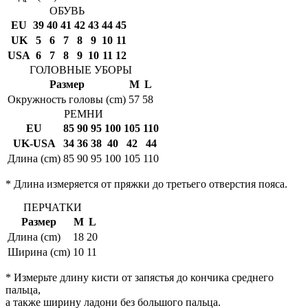
ОБУВЬ
EU
39
40
41
42
43
44
45
UK
5
6
7
8
9
10
11
USA
6
7
8
9
10
11
12
ГОЛОВНЫЕ УБОРЫ
Размер
M
L
Окружность головы (cm)
57
58
РЕМНИ
EU
85
90
95
100
105
110
UK-USA
34
36
38
40
42
44
Длина (cm)
85
90
95
100
105
110
* Длина измеряется от пряжки до третьего отверстия пояса.
ПЕРЧАТКИ
Размер
M
L
Длина (cm)
18
20
Ширина (cm)
10
11
* Измерьте длину кисти от запястья до кончика среднего
пальца,
а также ширину ладони без большого пальца.