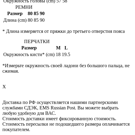
Окружность головы (cm)
57
58
РЕМНИ
Размер
80
85
90
Длина (cm)
80
85
90
* Длина измеряется от пряжки до третьего отверстия пояса
ПЕРЧАТКИ
Размер
M
L
Окружность кисти* (cm)
18
19.5
*Измерьте окружность своей ладони без большого пальца, не
сжимая.
X
Доставка по РФ осуществляется нашими партнерскими
службами СДЭК, EMS Russian Post. Вы можете выбрать
любую удобную для ВАС.
Стоимость доставки имеет фиксированную стоимость.
Стоимость пересылки не подошедшего размера оплачивается
покупателем.