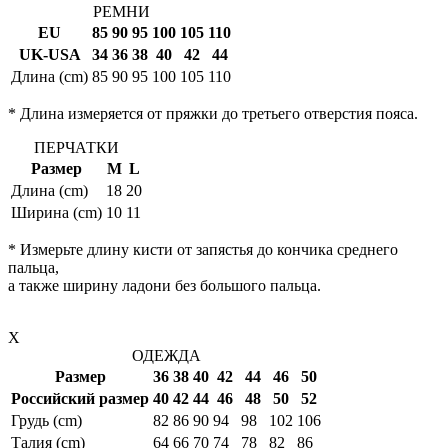
РЕМНИ
EU
85
90
95
100
105
110
UK-USA
34
36
38
40
42
44
Длина (cm)
85
90
95
100
105
110
* Длина измеряется от пряжки до третьего отверстия пояса.
ПЕРЧАТКИ
Размер
M
L
Длина (cm)
18
20
Ширина (cm)
10
11
* Измерьте длину кисти от запястья до кончика среднего
пальца,
а также ширину ладони без большого пальца.
X
ОДЕЖДА
Размер
36
38
40
42
44
46
50
Российский размер
40
42
44
46
48
50
52
Грудь (cm)
82
86
90
94
98
102
106
Талия (cm)
64
66
70
74
78
82
86