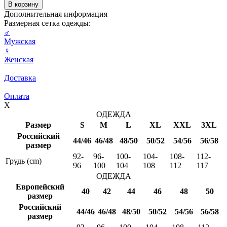
Дополнительная информация
Размерная сетка одежды:
♂
Мужская
♀
Женская
Доставка
Оплата
X
ОДЕЖДА
Размер
S
M
L
XL
XXL
3XL
Российский
44/46
46/48
48/50
50/52
54/56
56/58
размер
92-
96-
100-
104-
108-
112-
Грудь (cm)
96
100
104
108
112
117
ОДЕЖДА
Европейский
40
42
44
46
48
50
размер
Российский
44/46
46/48
48/50
50/52
54/56
56/58
размер