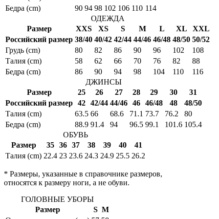
Бедра (cm)
90
94
98
102
106
110
114
ОДЕЖДА
Размер
XXS
XS
S
M
L
XL
XXL
Российский размер
38/40
40/42
42/44
44/46
46/48
48/50
50/52
Грудь (cm)
80
82
86
90
96
102
108
Талия (cm)
58
62
66
70
76
82
88
Бедра (cm)
86
90
94
98
104
110
116
ДЖИНСЫ
Размер
25
26
27
28
29
30
31
Российский размер
42
42/44
44/46
46
46/48
48
48/50
Талия (cm)
63.5
66
68.6
71.1
73.7
76.2
80
Бедра (cm)
88.9
91.4
94
96.5
99.1
101.6
105.4
ОБУВЬ
Размер
35
36
37
38
39
40
41
Талия (cm)
22.4
23
23.6
24.3
24.9
25.5
26.2
* Размеры, указанные в справочнике размеров,
относятся к размеру ноги, а не обуви.
ГОЛОВНЫЕ УБОРЫ
Размер
S
M