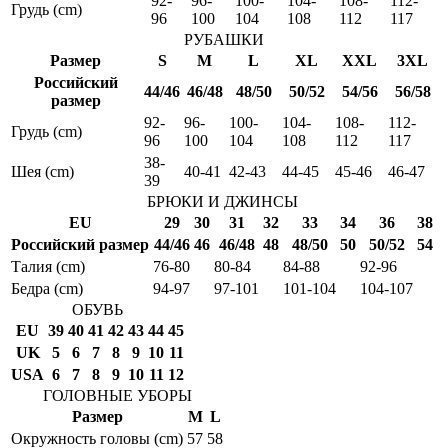
92-
96-
100-
104-
108-
112-
Грудь (cm)
96
100
104
108
112
117
РУБАШКИ
Размер
S
M
L
XL
XXL
3XL
Российский
44/46
46/48
48/50
50/52
54/56
56/58
размер
92-
96-
100-
104-
108-
112-
Грудь (cm)
96
100
104
108
112
117
38-
Шея (cm)
40-41
42-43
44-45
45-46
46-47
39
БРЮКИ И ДЖИНСЫ
EU
29
30
31
32
33
34
36
38
Российский размер
44/46
46
46/48
48
48/50
50
50/52
54
Талия (cm)
76-80
80-84
84-88
92-96
Бедра (cm)
94-97
97-101
101-104
104-107
ОБУВЬ
EU
39
40
41
42
43
44
45
UK
5
6
7
8
9
10
11
USA
6
7
8
9
10
11
12
ГОЛОВНЫЕ УБОРЫ
Размер
M
L
Окружность головы (cm)
57
58