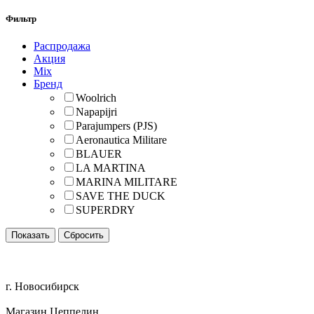
Фильтр
Распродажа
Акция
Mix
Бренд
Woolrich
Napapijri
Parajumpers (PJS)
Aeronautica Militare
BLAUER
LA MARTINA
MARINA MILITARE
SAVE THE DUCK
SUPERDRY
г. Новосибирск
Магазин Цеппелин